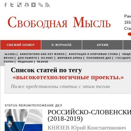
Ран
191
Ста
СВЕЖИЙ НОМЕР
О ЖУРНАЛЕ
АРХИВ
|
|
|
№1/2021
ANNOTATIONS AND KEY WORDS
АННОТАЦИИ И КЛЮЧЕВЫЕ СЛОВА
ОБЩЕ
|
|
|
|
|
ВЕЧНО
ДЛЯ ПАМЯТИ
ИЗ КНИГ
МИРОВАЯ АРЕНА
ПОЛОЖЕНИЕ ДЕЛ
ГОСУДАР
|
|
ПОЛЯХ
РЕЦЕНЗИИ
РАЗНОЕ
Список статей по тегу
«высокотехнологичные проекты.»
Ниже представлены статьи с этим тегом
STATUS RERUM/ПОЛОЖЕНИЕ ДЕЛ
РОССИЙСКО-СЛОВЕНСК
(2018-2019)
КНЯЗЕВ Юрий Константинович