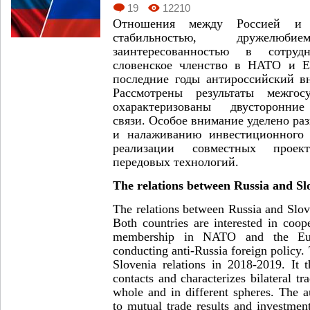
19
12210
Отношения между Россией и 
стабильностью, дружел
заинтересованностью в сотруд
словенское членство в НАТО и Е
последние годы антироссийский в
Рассмотрены результаты межгосу
охарактеризованы двусторонние
связи. Особое внимание уделено ра
и налаживанию инвестиционного 
реализации совместных проек
передовых технологий.
The relations between Russia and Sl
The relations between Russia and Slove
Both countries are interested in coop
membership in NATO and the Eu
conducting anti-Russia foreign policy
Slovenia relations in 2018-2019. It 
contacts and characterizes bilateral t
whole and in different spheres. The a
to mutual trade results and investmen