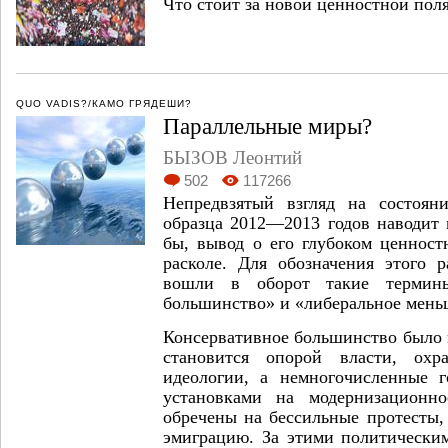
Что стоит за новой ценностной пол
QUO VADIS?/КАМО ГРЯДЕШИ?
Параллельные миры?
БЫЗОВ Леонтий
502
117266
Непредвзятый взгляд на состо­ян
образца 2012—2013 годов наводит 
бы, вывод о его глубоком ценност
расколе. Для обозначения этого р
вошли в оборот такие тер­мины
большин­ство» и «либеральное мень
Консервативное большинство было 
становится опорой власти, охр
идеологии, а немногочислен­ные 
установ­ками на модернизационн
обречены на бессильные протест
эмиграцию. За этими политическ