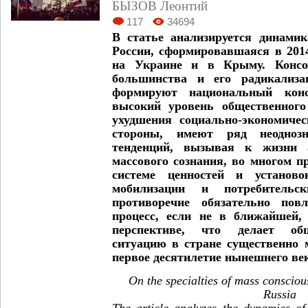
БЫЗОВ Леонтий
117
34694
В статье анализируется динамик
России, сформировавшаяся в 201
на Украине и в Крыму. Консол
большинства и его радикализа
формируют национальный конс
высокий уровень общественного
ухудшения социально-экономичес
стороны, имеют ряд неодноз
тенденций, вызывая к жизни а
массового сознания, во многом 
системе ценностей и установо
мобилизации и потребительс
противоречие обязательно пов
процесс, если не в ближайшей,
перспективе, что делает обще
ситуацию в стране существенно 
первое десятилетие нынешнего ве
On the specialties of mass conscio
Russia
The article analyzes the dynamics of