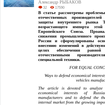
Александр РЫБАКОВ
32
17590
В статье рассмотрены проблемы
отечественных производителей
защиты внутреннего рынка Т
возрастающего импорта этой
Европейского Союза. Проана
снижения промышленного произ
России и сформулированы осн
внесению изменений в действую
целях обеспечения равной
отечественными производит
специальной техники.
FOR EQUAL CON
Ways to defend economical interest
vehicles manufac
The article is devoted to analyze
economical interests of Russia
manufacturers and to defend the t
internal market from the growing impor