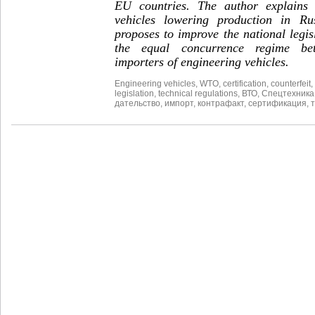
EU countries. The author explains 
vehicles lowering production in R
proposes to improve the national legis
the equal concurrence regime be
importers of engineering vehicles.
Engineering vehicles
,
WTO
,
certification
,
counterfeit
,
legislation
,
technical regulations
,
ВТО
,
Спецтехника
дательство
,
импорт
,
контрафакт
,
сертификация
,